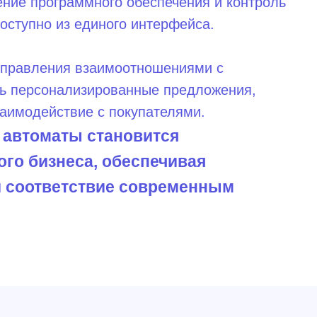
ение программного обеспечения и контроль
оступно из единого интерфейса.
 управления взаимоотношениями с
ть персонализированные предложения,
аимодействие с покупателями.
 автоматы становится
го бизнеса, обеспечивая
и соответствие современным
Навигация по сайту
93
Как подключиться
o
Оборудование
Партнерам
Вопросы
Блог