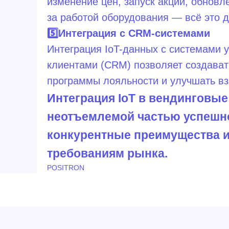
изменение цен, запуск акций, обновл
за работой оборудования — всё это д
5️⃣Интеграция с CRM-системами
Интеграция IoT-данных с системами
клиентами (CRM) позволяет создава
программы лояльности и улучшать вз
Интеграция IoT в вендинговые
неотъемлемой частью успешно
конкурентные преимущества 
требованиям рынка.
Отдел продаж
POSITRON
+7 (800) 350-65-
115419, Москва, 2-й
info@positron.pr
Верхний Михайловский
проезд, д. 9, стр. 2