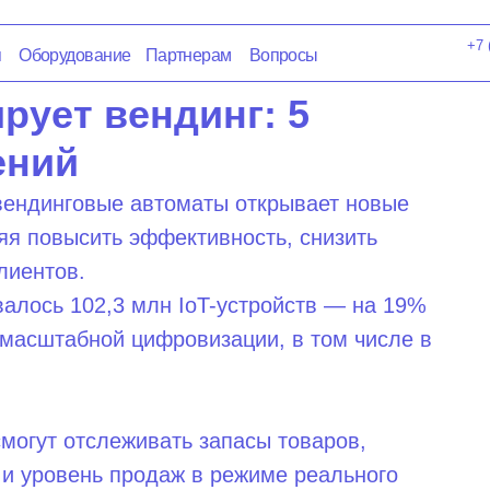
+7 (800) 350-65-93
удование
Партнерам
Вопросы
Отдел продаж
рует вендинг: 5
ений
 вендинговые автоматы открывает новые
яя повысить эффективность, снизить
лиентов.
валось 102,3 млн IoT-устройств — на 19%
о масштабной цифровизации, в том числе в
могут отслеживать запасы товаров,
 и уровень продаж в режиме реального