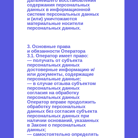
распространения
персональных данных, а также
от иных неправомерных
действий в отношении
персональных данных;
— прекратить передачу
(распространение,
предоставление, доступ)
персональных данных,
прекратить обработку
и уничтожить персональные
данные в порядке и случаях,
предусмотренных Законом
о персональных данных;
— исполнять иные
обязанности,
предусмотренные Законом
о персональных данных.
4. Основные права
и обязанности субъектов
персональных данных
4.1. Субъекты персональных
данных имеют право:
— получать информацию,
касающуюся обработки его
персональных данных,
за исключением случаев,
предусмотренных
федеральными законами.
Сведения предоставляются
субъекту персональных
данных Оператором
в доступной форме, и в них
не должны содержаться
персональные данные,
относящиеся к другим
субъектам персональных
данных, за исключением
случаев, когда имеются