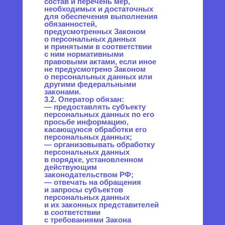
законные основания для
раскрытия таких
персональных данных.
Перечень информации
и порядок ее получения
установлен Законом
о персональных данных;
— требовать от оператора
уточнения его персональных
данных, их блокирования или
уничтожения в случае, если
персональные данные
являются неполными,
устаревшими, неточными,
незаконно полученными или
не являются необходимыми
для заявленной цели
обработки, а также принимать
предусмотренные законом
меры по защите своих прав;
— выдвигать условие
предварительного согласия
при обработке персональных
данных в целях продвижения
на рынке товаров, работ
и услуг;
— на отзыв согласия
на обработку персональных
данных;
— обжаловать
в уполномоченный орган
по защите прав субъектов
персональных данных или
в судебном порядке
неправомерные действия или
бездействие Оператора при
обработке его персональных
данных;
— на осуществление иных
прав, предусмотренных
законодательством РФ.
4.2. Субъекты персональных