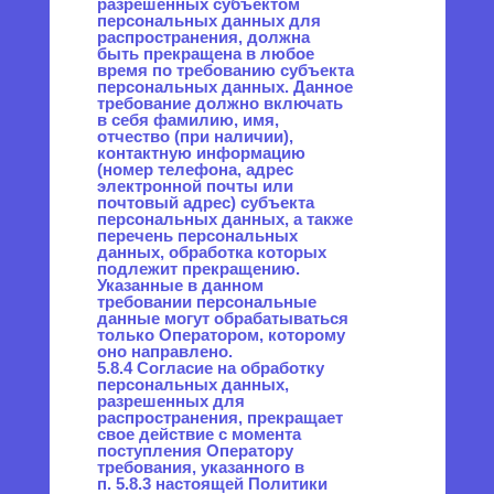
почты. Заполняя
соответствующие формы и/
или отправляя свои
персональные данные
Оператору, Пользователь
выражает свое согласие
с данной Политикой.
8.3. Оператор обрабатывает
обезличенные данные
о Пользователе в случае, если
это разрешено в настройках
браузера Пользователя
(включено сохранение файлов
«cookie» и использование
технологии JavaScript).
8.4. Субъект персональных
данных самостоятельно
принимает решение
о предоставлении его
персональных данных и дает
согласие свободно, своей
волей и в своем интересе.
9. Условия обработки
персональных данных
9.1. Обработка персональных
данных осуществляется
с согласия субъекта
персональных данных
на обработку его
персональных данных.
9.2. Обработка персональных
данных необходима для
достижения целей,
предусмотренных
международным договором
Российской Федерации или
законом, для осуществления
возложенных
законодательством