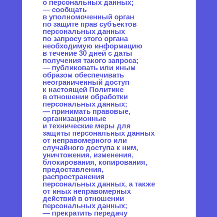
данных обязаны:
— предоставлять Оператору
достоверные данные о себе;
— сообщать Оператору
об уточнении (обновлении,
изменении) своих
персональных данных.
4.3. Лица, передавшие
Оператору недостоверные
сведения о себе, либо
сведения о другом субъекте
персональных данных без
согласия последнего, несут
ответственность
в соответствии
с законодательством РФ.
5. Оператор может
обрабатывать следующие
персональные данные
Пользователя
5.1. Фамилия, имя, отчество.
5.2. Электронный адрес.
5.3. Номера телефонов.
5.4. Также на сайте происходит
сбор и обработка
обезличенных данных
о посетителях (в т.ч. файлов
«cookie») с помощью сервисов
интернет-статистики (Яндекс
Метрика и Гугл Аналитика
и других).
5.5. Вышеперечисленные
данные далее по тексту
Политики объединены общим
понятием Персональные
данные.
5.6. Обработка специальных
категорий персональных
данных, касающихся расовой,