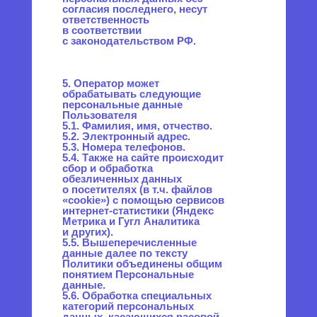
обрабатываемых
персональных данных
по отношению к заявленным
целям их обработки.
6.6. При обработке
персональных данных
обеспечивается точность
персональных данных,
их достаточность,
а в необходимых случаях
и актуальность по отношению
к целям обработки
персональных данных.
Оператор принимает
необходимые меры и/или
обеспечивает их принятие
по удалению или уточнению
неполных или неточных
данных.
6.7. Хранение персональных
данных осуществляется
в форме, позволяющей
определить субъекта
персональных данных,
не дольше, чем этого требуют
цели обработки персональных
данных, если срок хранения
персональных данных
не установлен федеральным
законом, договором, стороной
которого,
выгодоприобретателем или
поручителем по которому
является субъект
персональных данных.
Обрабатываемые
персональные данные
уничтожаются либо
обезличиваются
по достижении целей
обработки или в случае утраты
необходимости в достижении