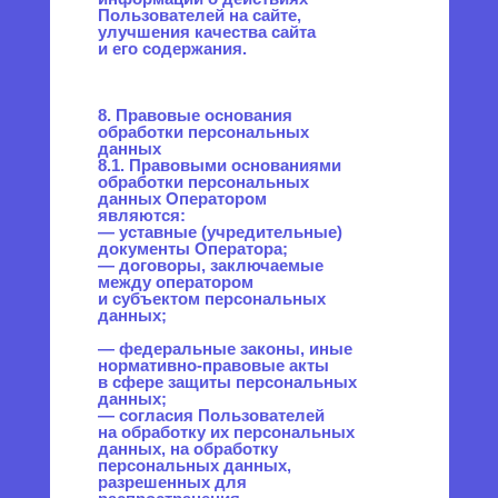
10.7. Оператор при обработке
персональных данных
обеспечивает
конфиденциальность
персональных данных.
10.8. Оператор осуществляет
хранение персональных
данных в форме,
позволяющей определить
субъекта персональных
данных, не дольше, чем этого
требуют цели обработки
персональных данных, если
срок хранения персональных
данных не установлен
федеральным законом,
договором, стороной которого,
выгодоприобретателем или
поручителем по которому
является субъект
персональных данных.
10.9. Условием прекращения
обработки персональных
данных может являться
достижение целей обработки
персональных данных,
истечение срока действия
согласия субъекта
персональных данных или
отзыв согласия субъектом
персональных данных, а также
выявление неправомерной
обработки персональных
данных.
11. Перечень действий,
производимых Оператором
с полученными
персональными данными
11.1. Оператор осуществляет