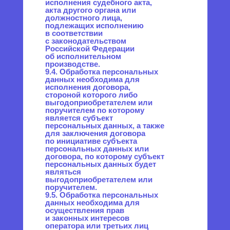
данных Оператором. Политика
действует бессрочно
до замены ее новой версией.
14.3. Актуальная версия
Политики в свободном
доступе расположена в сети
Интернет по адресу
https://promo.positron.pro
.
115419, Москва, 2-й Верхний
Михайловский проезд, д. 9, стр. 2
Мы в Telegram
Рабочие часы
ПН-ПТ , 09:00 - 18:00