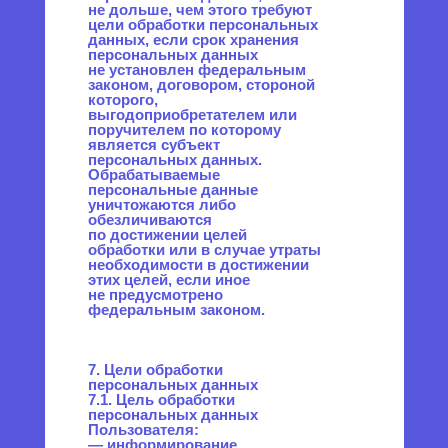
Пользователя никогда, ни при
каких условиях не будут
переданы третьим лицам,
за исключением случаев,
связанных с исполнением
действующего
законодательства либо
в случае, если субъектом
персональных данных дано
согласие Оператору
на передачу данных третьему
лицу для исполнения
обязательств по гражданско-
правовому договору.
10.3. В случае выявления
неточностей в персональных
данных, Пользователь может
актуализировать
их самостоятельно, путем
направления Оператору
уведомление на адрес
электронной почты Оператора
info@positron.pro
с пометкой
«Актуализация персональных
данных».
10.4. Срок обработки
персональных данных
определяется достижением
целей, для которых были
собраны персональные
данные, если иной срок
не предусмотрен договором
или действующим
законодательством.
Пользователь может в любой
момент отозвать свое согласие
на обработку персональных
данных, направив Оператору
уведомление посредством
электронной почты
на электронный адрес
Оператора
info@positron.pro