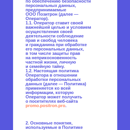
в том числе защиты прав
на неприкосновенность
частной жизни, личную
и семейную тайну.
1.2. Настоящая политика
Оператора в отношении
обработки персональных
данных (далее — Политика)
применяется ко всей
информации, которую
Оператор может получить
о посетителях веб-сайта
promo.positron.pro
.
2. Основные понятия,
используемые в Политике
2.1. Автоматизированная
обработка персональных
данных — обработка
персональных данных
с помощью средств
вычислительной техники.
2.2. Блокирование
персональных данных —
временное прекращение
обработки персональных
данных (за исключением
случаев, если обработка
необходима для уточнения
персональных данных).
2.3. Веб-сайт — совокупность
графических
и информационных
материалов, а также программ
для ЭВМ и баз данных,
обеспечивающих
их доступность в сети интернет
по сетевому адресу
promo.positron.pro
.
2.4. Информационная система