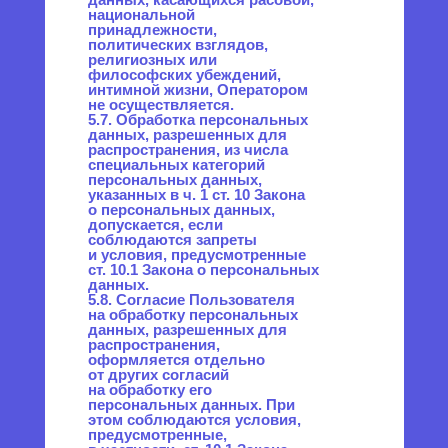
этих целей, если иное
не предусмотрено
федеральным законом.
7. Цели обработки
персональных данных
7.1. Цель обработки
персональных данных
Пользователя:
— информирование
Пользователя посредством
отправки электронных писем;
— предоставление доступа
Пользователю к сервисам,
информации и/или
материалам, содержащимся
на веб-сайте
promo.positron.pro
.
7.2. Также Оператор имеет
право направлять
Пользователю уведомления
о новых продуктах и услугах,
специальных предложениях
и различных событиях.
Пользователь всегда может
отказаться от получения
информационных сообщений,
направив Оператору письмо
на адрес электронной почты
info@positron.pro
с пометкой
«Отказ от уведомлений
о новых продуктах и услугах
и специальных
предложениях».
7.3. Обезличенные данные
Пользователей, собираемые
с помощью сервисов интернет-
статистики, служат для сбора
информации о действиях