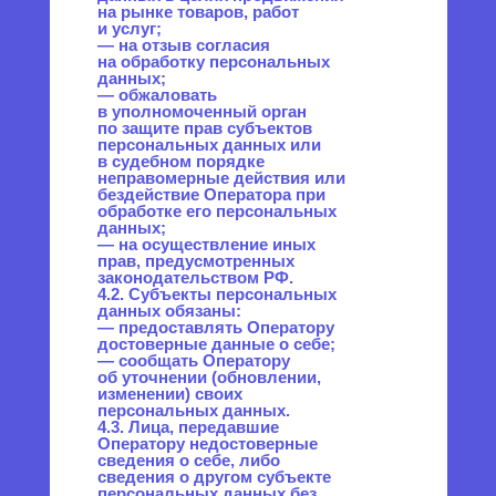
разрешенных для
распространения, прекращает
свое действие с момента
поступления Оператору
требования, указанного в
п. 5.8.3 настоящей Политики
в отношении обработки
персональных данных.
6. Принципы обработки
персональных данных
6.1. Обработка персональных
данных осуществляется
на законной и справедливой
основе.
6.2. Обработка персональных
данных ограничивается
достижением конкретных,
заранее определенных
и законных целей.
Не допускается обработка
персональных данных,
несовместимая с целями сбора
персональных данных.
6.3. Не допускается
объединение баз данных,
содержащих персональные
данные, обработка которых
осуществляется в целях,
несовместимых между собой.
6.4. Обработке подлежат
только персональные данные,
которые отвечают целям
их обработки.
6.5. Содержание и объем
обрабатываемых
персональных данных
соответствуют заявленным
целям обработки.
Не допускается избыточность