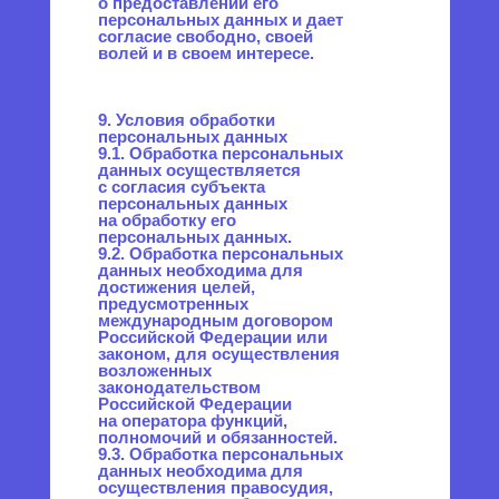
может осуществляться только
в случае наличия согласия
в письменной форме субъекта
персональных данных
на трансграничную передачу
его персональных данных и/
или исполнения договора,
стороной которого является
субъект персональных
данных.
13. Конфиденциальность
персональных данных
Оператор и иные лица,
получившие доступ
к персональным данным,
обязаны не раскрывать
третьим лицам
и не распространять
персональные данные без
согласия субъекта
персональных данных, если
иное не предусмотрено
федеральным законом.
14. Заключительные
положения
14.1. Пользователь может
получить любые разъяснения
по интересующим вопросам,
касающимся обработки его
персональных данных,
обратившись к Оператору
с помощью электронной
почты
info@positron.pro
.
14.2. В данном документе
будут отражены любые
изменения политики
обработки персональных