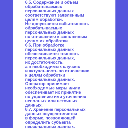
9.6. Осуществляется обработка
персональных данных, доступ
неограниченного круга лиц
к которым предоставлен
субъектом персональных
данных либо по его просьбе
(далее — общедоступные
персональные данные).
9.7. Осуществляется обработка
персональных данных,
подлежащих опубликованию
или обязательному раскрытию
в соответствии
с федеральным законом.
10. Порядок сбора, хранения,
передачи и других видов
обработки персональных
данных
Безопасность персональных
данных, которые
обрабатываются Оператором,
обеспечивается путем
реализации правовых,
организационных
и технических мер,
необходимых для
выполнения в полном объеме
требований действующего
законодательства в области
защиты персональных
данных.
10.1. Оператор обеспечивает
сохранность персональных
данных и принимает все
возможные меры,
исключающие доступ
к персональным данным
неуполномоченных лиц.
10.2. Персональные данные