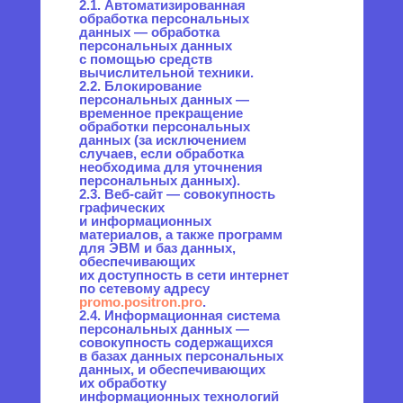
персональных данных —
совокупность содержащихся
в базах данных персональных
данных, и обеспечивающих
их обработку
информационных технологий
и технических средств.
2.5. Обезличивание
персональных данных —
действия, в результате
которых невозможно
определить без
использования
дополнительной информации
принадлежность
персональных данных
конкретному Пользователю
или иному субъекту
персональных данных.
2.6. Обработка персональных
данных — любое действие
(операция) или совокупность
действий (операций),
совершаемых
с использованием средств
автоматизации или без
использования таких средств
с персональными данными,
включая сбор, запись,
систематизацию, накопление,
хранение, уточнение
(обновление, изменение),
извлечение, использование,
передачу (распространение,
предоставление, доступ),
обезличивание, блокирование,
удаление, уничтожение
персональных данных.
2.7. Оператор —
государственный орган,
муниципальный орган,
юридическое или физическое