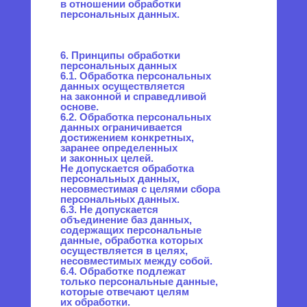
Российской Федерации
на оператора функций,
полномочий и обязанностей.
9.3. Обработка персональных
данных необходима для
осуществления правосудия,
исполнения судебного акта,
акта другого органа или
должностного лица,
подлежащих исполнению
в соответствии
с законодательством
Российской Федерации
об исполнительном
производстве.
9.4. Обработка персональных
данных необходима для
исполнения договора,
стороной которого либо
выгодоприобретателем или
поручителем по которому
является субъект
персональных данных, а также
для заключения договора
по инициативе субъекта
персональных данных или
договора, по которому субъект
персональных данных будет
являться
выгодоприобретателем или
поручителем.
9.5. Обработка персональных
данных необходима для
осуществления прав
и законных интересов
оператора или третьих лиц
либо для достижения
общественно значимых целей
при условии, что при этом
не нарушаются права
и свободы субъекта
персональных данных.