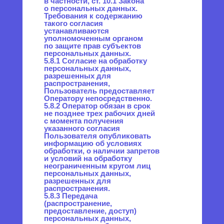
Пользователей на сайте,
улучшения качества сайта
и его содержания.
8. Правовые основания
обработки персональных
данных
8.1. Правовыми основаниями
обработки персональных
данных Оператором
являются:
— уставные (учредительные)
документы Оператора;
— договоры, заключаемые
между оператором
и субъектом персональных
данных;
— федеральные законы, иные
нормативно-правовые акты
в сфере защиты персональных
данных;
— согласия Пользователей
на обработку их персональных
данных, на обработку
персональных данных,
разрешенных для
распространения.
8.2. Оператор обрабатывает
персональные данные
Пользователя только в случае
их заполнения и/или отправки
Пользователем
самостоятельно через
специальные формы,
расположенные на сайте
promo.positron.pro
или
направленные Оператору
посредством электронной