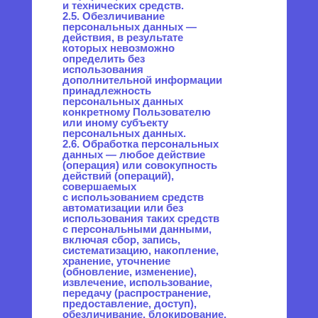
лицо, самостоятельно или
совместно с другими лицами
организующие и (или)
осуществляющие обработку
персональных данных, а также
определяющие цели
обработки персональных
данных, состав персональных
данных, подлежащих
обработке, действия
(операции), совершаемые
с персональными данными.
2.8. Персональные данные —
любая информация,
относящаяся прямо или
косвенно к определенному
или определяемому
Пользователю веб-сайта
promo.positron.pro
.
2.9. Персональные данные,
разрешенные субъектом
персональных данных для
распространения, —
персональные данные, доступ
неограниченного круга лиц
к которым предоставлен
субъектом персональных
данных путем дачи согласия
на обработку персональных
данных, разрешенных
субъектом персональных
данных для распространения
в порядке, предусмотренном
Законом о персональных
данных (далее —
персональные данные,
разрешенные для
распространения).
2.10. Пользователь — любой
посетитель веб-сайта
promo.positron.pro
.
2.11. Предоставление