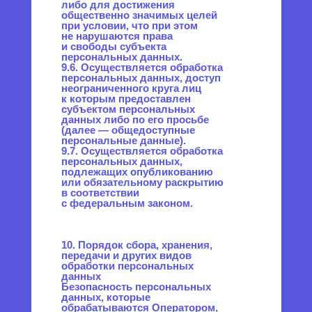
Отдел продаж
+7 (800) 350-65-93
info@positron.pro
Навигация по сайту
Как подключиться
Оборудование
Партнерам
Вопросы
Блог
Личный кабинет
Документации и инструкции
Политика
конфиденциальности
© Все права защищены
2025 POSITRON.PRO