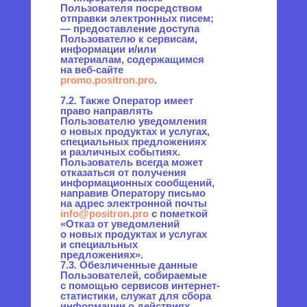
с пометкой «Отзыв согласия
на обработку персональных
данных».
10.5. Вся информация, которая
собирается сторонними
сервисами, в том числе
платежными системами,
средствами связи и другими
поставщиками услуг, хранится
и обрабатывается указанными
лицами (Операторами)
в соответствии
с их Пользовательским
соглашением и Политикой
конфиденциальности. Субъект
персональных данных и/или
Пользователь обязан
самостоятельно своевременно
ознакомиться с указанными
документами. Оператор
не несет ответственность
за действия третьих лиц, в том
числе указанных в настоящем
пункте поставщиков услуг.
10.6. Установленные
субъектом персональных
данных запреты на передачу
(кроме предоставления
доступа), а также на обработку
или условия обработки (кроме
получения доступа)
персональных данных,
разрешенных для
распространения,
не действуют в случаях
обработки персональных
данных в государственных,
общественных и иных
публичных интересах,
определенных
законодательством РФ.