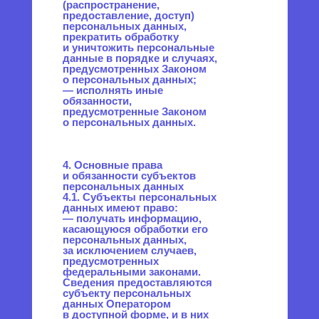
национальной
принадлежности,
политических взглядов,
религиозных или
философских убеждений,
интимной жизни, Оператором
не осуществляется.
5.7. Обработка персональных
данных, разрешенных для
распространения, из числа
специальных категорий
персональных данных,
указанных в ч. 1 ст. 10 Закона
о персональных данных,
допускается, если
соблюдаются запреты
и условия, предусмотренные
ст. 10.1 Закона о персональных
данных.
5.8. Согласие Пользователя
на обработку персональных
данных, разрешенных для
распространения,
оформляется отдельно
от других согласий
на обработку его
персональных данных. При
этом соблюдаются условия,
предусмотренные,
в частности, ст. 10.1 Закона
о персональных данных.
Требования к содержанию
такого согласия
устанавливаются
уполномоченным органом
по защите прав субъектов
персональных данных.
5.8.1 Согласие на обработку
персональных данных,
разрешенных для
распространения,