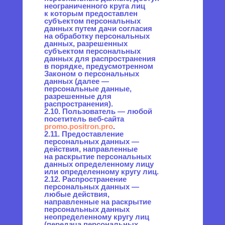
дальнейшего восстановления
содержания персональных
данных в информационной
системе персональных данных
и (или) уничтожаются
материальные носители
персональных данных.
3. Основные права
и обязанности Оператора
3.1. Оператор имеет право:
— получать от субъекта
персональных данных
достоверные информацию и/
или документы, содержащие
персональные данные;
— в случае отзыва субъектом
персональных данных
согласия на обработку
персональных данных
Оператор вправе продолжить
обработку персональных
данных без согласия субъекта
персональных данных при
наличии оснований, указанных
в Законе о персональных
данных;
— самостоятельно определять
состав и перечень мер,
необходимых и достаточных
для обеспечения выполнения
обязанностей,
предусмотренных Законом
о персональных данных
и принятыми в соответствии
с ним нормативными
правовыми актами, если иное
не предусмотрено Законом
о персональных данных или
другими федеральными