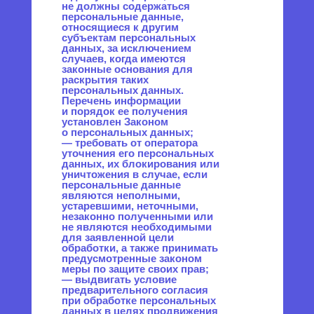
Пользователь предоставляет
Оператору непосредственно.
5.8.2 Оператор обязан в срок
не позднее трех рабочих дней
с момента получения
указанного согласия
Пользователя опубликовать
информацию об условиях
обработки, о наличии запретов
и условий на обработку
неограниченным кругом лиц
персональных данных,
разрешенных для
распространения.
5.8.3 Передача
(распространение,
предоставление, доступ)
персональных данных,
разрешенных субъектом
персональных данных для
распространения, должна
быть прекращена в любое
время по требованию субъекта
персональных данных. Данное
требование должно включать
в себя фамилию, имя,
отчество (при наличии),
контактную информацию
(номер телефона, адрес
электронной почты или
почтовый адрес) субъекта
персональных данных, а также
перечень персональных
данных, обработка которых
подлежит прекращению.
Указанные в данном
требовании персональные
данные могут обрабатываться
только Оператором, которому
оно направлено.
5.8.4 Согласие на обработку
персональных данных,