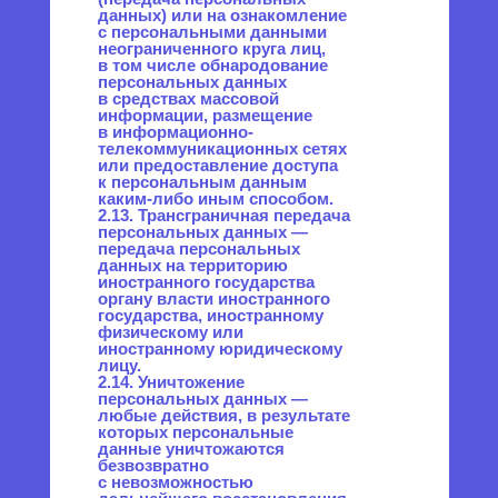
законами.
3.2. Оператор обязан:
— предоставлять субъекту
персональных данных по его
просьбе информацию,
касающуюся обработки его
персональных данных;
— организовывать обработку
персональных данных
в порядке, установленном
действующим
законодательством РФ;
— отвечать на обращения
и запросы субъектов
персональных данных
и их законных представителей
в соответствии
с требованиями Закона
о персональных данных;
— сообщать
в уполномоченный орган
по защите прав субъектов
персональных данных
по запросу этого органа
необходимую информацию
в течение 30 дней с даты
получения такого запроса;
— публиковать или иным
образом обеспечивать
неограниченный доступ
к настоящей Политике
в отношении обработки
персональных данных;
— принимать правовые,
организационные
и технические меры для
защиты персональных данных
от неправомерного или
случайного доступа к ним,
уничтожения, изменения,
блокирования, копирования,
предоставления,