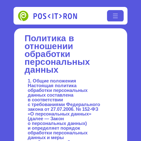
Политика в
отношении
обработки
персональных
данных
1. Общие положения
Настоящая политика
обработки персональных
данных составлена
в соответствии
с требованиями Федерального
закона от 27.07.2006. № 152-ФЗ
«О персональных данных»
(далее — Закон
о персональных данных)
и определяет порядок
обработки персональных
данных и меры
по обеспечению безопасности
персональных данных,
предпринимаемые
ООО Позитрон (далее —
Оператор).
1.1. Оператор ставит своей
важнейшей целью и условием
осуществления своей
деятельности соблюдение
прав и свобод человека
и гражданина при обработке
его персональных данных,