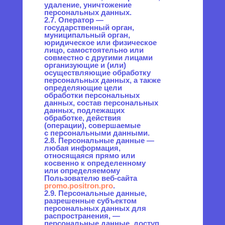
персональных данных —
действия, направленные
на раскрытие персональных
данных определенному лицу
или определенному кругу лиц.
2.12. Распространение
персональных данных —
любые действия,
направленные на раскрытие
персональных данных
неопределенному кругу лиц
(передача персональных
данных) или на ознакомление
с персональными данными
неограниченного круга лиц,
в том числе обнародование
персональных данных
в средствах массовой
информации, размещение
в информационно-
телекоммуникационных сетях
или предоставление доступа
к персональным данным
каким-либо иным способом.
2.13. Трансграничная передача
персональных данных —
передача персональных
данных на территорию
иностранного государства
органу власти иностранного
государства, иностранному
физическому или
иностранному юридическому
лицу.
2.14. Уничтожение
персональных данных —
любые действия, в результате
которых персональные
данные уничтожаются
безвозвратно
с невозможностью