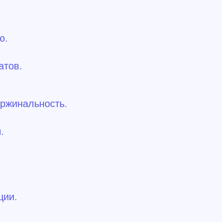
ю.
атов.
аржинальность.
.
ции.