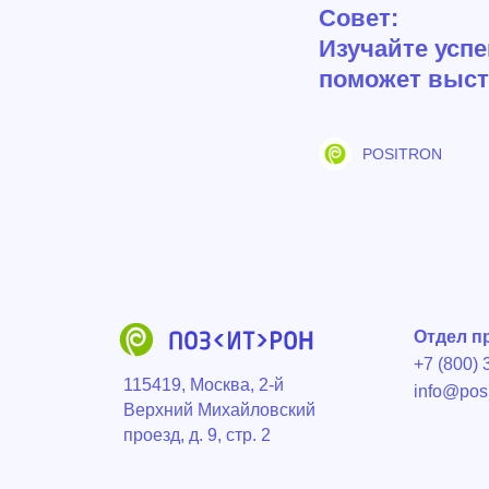
Совет:
Изучайте усп
поможет выст
POSITRON
Отдел продаж
+7 (800) 350-65-
115419, Москва, 2-й
info@positron.pr
Верхний Михайловский
проезд, д. 9, стр. 2
Рабочие часы
ПН-ПТ , 09:00 - 
Политика
Личный кабинет
конфиденциаль