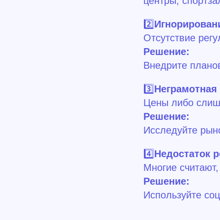
центры, спортза
2️⃣
Игнорирован
Отсутствие регу
Решение:
Внедрите планов
3️⃣
Неграмотная 
Цены либо слиш
Решение:
Исследуйте рыно
4️⃣
Недостаток 
Многие считают,
Решение:
Используйте соц